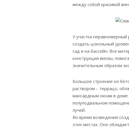
между собой красивой вин
У участка неравномерный 
создать цокольный уровен
сад и на бассейн. Все мат
конструкция виллы, помог
значительным образом эк
Большое строение из бет
раствором – террацо, обл
мансардным окнам в доме 
полуподвальном помещени
лучей.
Во время возведения созд
этих местах. Оно обладае