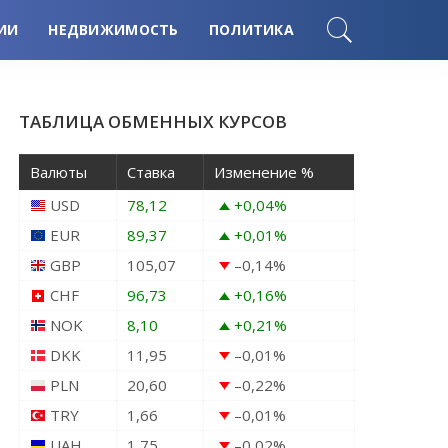
ИИ
НЕДВИЖИМОСТЬ
ПОЛИТИКА
ТАБЛИЦА ОБМЕННЫХ КУРСОВ
Валюты
Ставка
Изменение %
USD
78,12
+0,04
%
EUR
89,37
+0,01
%
GBP
105,07
–0,14
%
CHF
96,73
+0,16
%
NOK
8,10
+0,21
%
DKK
11,95
–0,01
%
PLN
20,60
–0,22
%
TRY
1,66
–0,01
%
UAH
1,75
–0,02
%