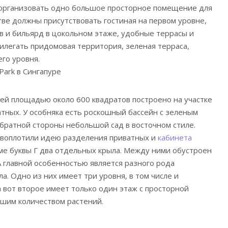
 организовать одно большое просторное помещение для
тве должны присутствовать гостиная на первом уровне,
в и бильярд в цокольном этаже, удобные террасы и
рилегать придомовая территория, зеленая терраса,
го уровня.
ей площадью около 600 квадратов построено на участке
атных. У особняка есть роскошный бассейн с зеленым
 обратной стороны небольшой сад в восточном стиле.
 воплотили идею разделения приватных и
кабинета
рме буквы Г два отдельных крыла. Между ними обустроен
А главной особенностью является разного рода
а. Одно из них имеет три уровня, в том числе и
а вот второе имеет только один этаж с просторной
ьшим количеством растений.