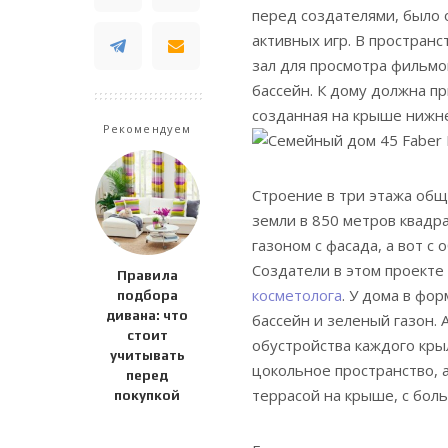
перед создателями, было
активных игр. В пространс
зал для просмотра фильмо
бассейн. К дому должна п
созданная на крыше нижне
Рекомендуем
Строение в три этажа общ
земли в 850 метров квадр
газоном с фасада, а вот с
Создатели в этом проекте
Правила
косметолога
. У дома в фо
подбора
дивана: что
бассейн и зеленый газон. 
стоит
обустройства каждого крыл
учитывать
цокольное пространство, 
перед
террасой на крыше, с бол
покупкой