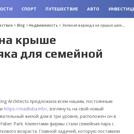
ВОСТИ
СПОРТ
ПУТЕШЕСТВИЕ
АВТО
ИНВЕСТИЦ
шествие
>
Blog
>
Недвижимость
>
Зеленая веранда на крыше шикарного особняка для семейной жизни
 на крыше
яка для семейной
Ong Architects предложила всем нашим, постоянным
ии
https://madloba.info/
, взглянуть на свой новый
вательный жилой дом в три уровня, расположен он в
 Faber Park.
Клиентами фирмы стали семейная пара с
ткового возраста. Главной задачей, которую поставили