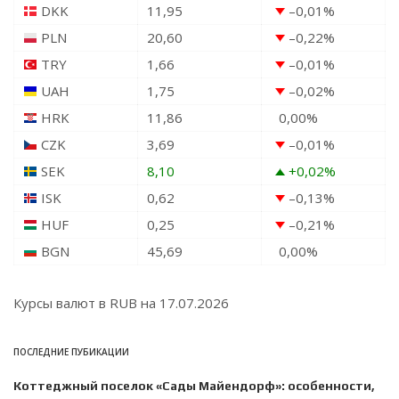
DKK
11,95
–0,01
%
PLN
20,60
–0,22
%
TRY
1,66
–0,01
%
UAH
1,75
–0,02
%
HRK
11,86
0,00
%
CZK
3,69
–0,01
%
SEK
8,10
+0,02
%
ISK
0,62
–0,13
%
HUF
0,25
–0,21
%
BGN
45,69
0,00
%
Курсы валют в
RUB
на 17.07.2026
ПОСЛЕДНИЕ ПУБИКАЦИИ
Коттеджный поселок «Сады Майендорф»: особенности,