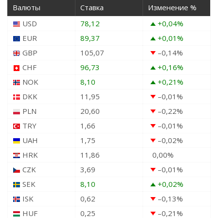
Валюты
Ставка
Изменение %
USD
78,12
+0,04
%
EUR
89,37
+0,01
%
GBP
105,07
–0,14
%
CHF
96,73
+0,16
%
NOK
8,10
+0,21
%
DKK
11,95
–0,01
%
PLN
20,60
–0,22
%
TRY
1,66
–0,01
%
UAH
1,75
–0,02
%
HRK
11,86
0,00
%
CZK
3,69
–0,01
%
SEK
8,10
+0,02
%
ISK
0,62
–0,13
%
HUF
0,25
–0,21
%