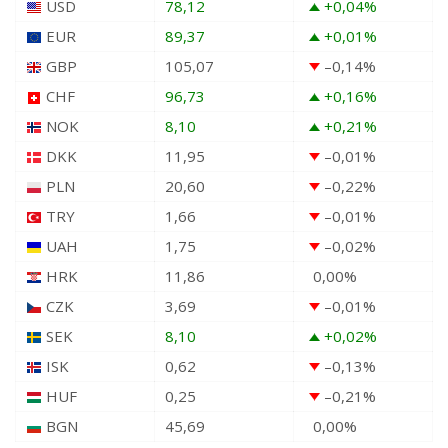
USD
78,12
+0,04
%
EUR
89,37
+0,01
%
GBP
105,07
–0,14
%
CHF
96,73
+0,16
%
NOK
8,10
+0,21
%
DKK
11,95
–0,01
%
PLN
20,60
–0,22
%
TRY
1,66
–0,01
%
UAH
1,75
–0,02
%
HRK
11,86
0,00
%
CZK
3,69
–0,01
%
SEK
8,10
+0,02
%
ISK
0,62
–0,13
%
HUF
0,25
–0,21
%
BGN
45,69
0,00
%