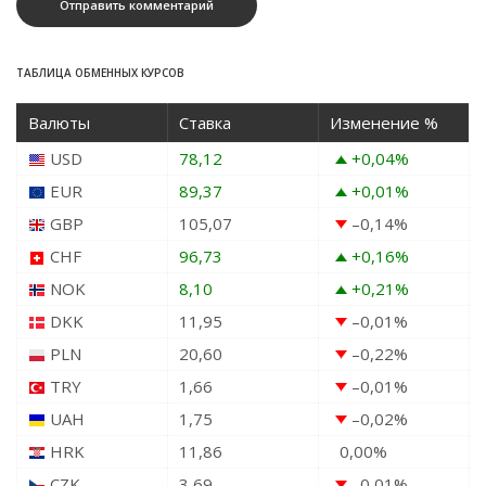
ТАБЛИЦА ОБМЕННЫХ КУРСОВ
Валюты
Ставка
Изменение %
USD
78,12
+0,04
%
EUR
89,37
+0,01
%
GBP
105,07
–0,14
%
CHF
96,73
+0,16
%
NOK
8,10
+0,21
%
DKK
11,95
–0,01
%
PLN
20,60
–0,22
%
TRY
1,66
–0,01
%
UAH
1,75
–0,02
%
HRK
11,86
0,00
%
CZK
3,69
–0,01
%