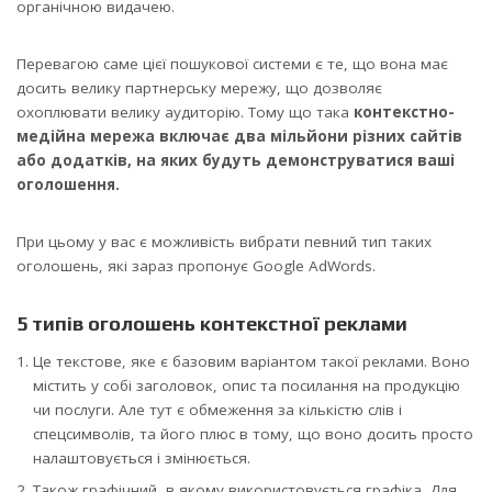
органічною видачею.
Перевагою саме цієї пошукової системи є те, що вона має
досить велику партнерську мережу, що дозволяє
охоплювати велику аудиторію. Тому що така
контекстно-
медійна мережа включає два мільйони різних сайтів
або додатків, на яких будуть демонструватися ваші
оголошення.
При цьому у вас є можливість вибрати певний тип таких
оголошень, які зараз пропонує Google AdWords.
5 типів оголошень контекстної реклами
Це текстове, яке є базовим варіантом такої реклами. Воно
містить у собі заголовок, опис та посилання на продукцію
чи послуги. Але тут є обмеження за кількістю слів і
спецсимволів, та його плюс в тому, що воно досить просто
налаштовується і змінюється.
Також графічний, в якому використовується графіка. Для