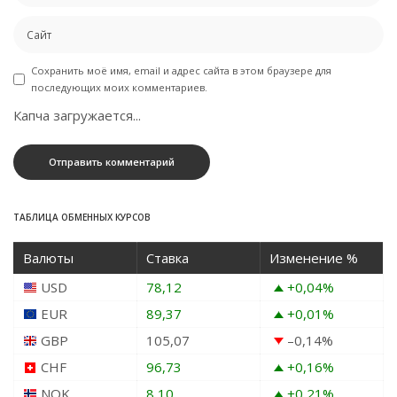
Сохранить моё имя, email и адрес сайта в этом браузере для
последующих моих комментариев.
Капча загружается...
ТАБЛИЦА ОБМЕННЫХ КУРСОВ
Валюты
Ставка
Изменение %
USD
78,12
+0,04
%
EUR
89,37
+0,01
%
GBP
105,07
–0,14
%
CHF
96,73
+0,16
%
NOK
8,10
+0,21
%