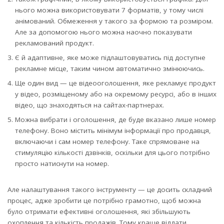
нього можна використовувати 7 форматів, у тому числі
анімований. Обмеження у такого за формою та розміром.
Але за допомогою нього можна наочно показувати
рекламований продукт.
Є й адаптивне, яке може підлаштовуватись під доступне
рекламне місце, таким чином автоматично змінюючись.
Ще один вид — це відеооголошення, яке рекламує продукт
у відео, розміщеному або на окремому ресурсі, або в інших
відео, що знаходяться на сайтах-партнерах.
Можна вибрати і оголошення, де буде вказано лише номер
телефону. Воно містить мінімум інформації про продавця,
включаючи і сам номер телефону. Таке спрямоване на
стимуляцію кількості дзвінків, оскільки для цього потрібно
просто натиснути на номер.
Але налаштування такого інструменту — це досить складний
процес, адже зробити це потрібно грамотно, щоб можна
було отримати ефективні оголошення, які збільшують
охоплення та кількість продажів. Тому краще віддати