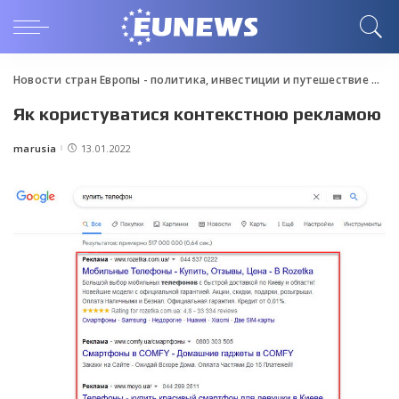
Новости стран Европы - политика, инвестиции и путешествие
>
Blo
Як користуватися контекстною рекламою
marusia
13.01.2022
Posted
by