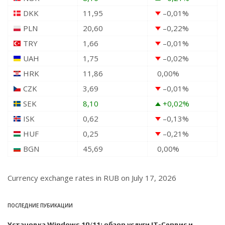
DKK
11,95
–0,01
%
PLN
20,60
–0,22
%
TRY
1,66
–0,01
%
UAH
1,75
–0,02
%
HRK
11,86
0,00
%
CZK
3,69
–0,01
%
SEK
8,10
+0,02
%
ISK
0,62
–0,13
%
HUF
0,25
–0,21
%
BGN
45,69
0,00
%
Currency exchange rates in
RUB
on July 17, 2026
ПОСЛЕДНИЕ ПУБИКАЦИИ
Установка Windows 10/11: обзор услуги IT-Сервис и