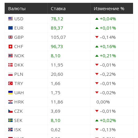
Валюты
Ставка
Изменение %
USD
78,12
+0,04
%
EUR
89,37
+0,01
%
GBP
105,07
–0,14
%
CHF
96,73
+0,16
%
NOK
8,10
+0,21
%
DKK
11,95
–0,01
%
PLN
20,60
–0,22
%
TRY
1,66
–0,01
%
UAH
1,75
–0,02
%
HRK
11,86
0,00
%
CZK
3,69
–0,01
%
SEK
8,10
+0,02
%
ISK
0,62
–0,13
%