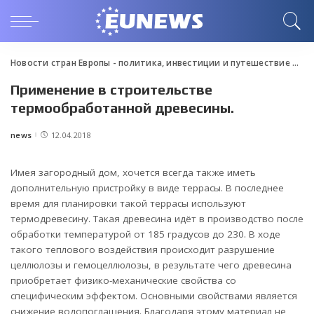
Новости стран Европы - политика, инвестиции и путешествие
>
Blo
Применение в строительстве
термообработанной древесины.
news
12.04.2018
Posted
by
Имея загородный дом, хочется всегда также иметь
дополнительную пристройку в виде террасы.
В последнее
время для планировки такой террасы используют
термодревесину. Такая древесина идёт в производство после
обработки температурой от 185 градусов до 230. В ходе
такого теплового воздействия происходит разрушение
целлюлозы и гемоцеллюлозы, в результате чего древесина
приобретает физико-механические свойства со
специфическим эффектом. Основными свойствами является
снижение водопоглащения. Благодаря этому материал не