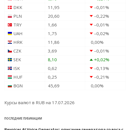
DKK
11,95
–0,01
%
PLN
20,60
–0,22
%
TRY
1,66
–0,01
%
UAH
1,75
–0,02
%
HRK
11,86
0,00
%
CZK
3,69
–0,01
%
SEK
8,10
+0,02
%
ISK
0,62
–0,13
%
HUF
0,25
–0,21
%
BGN
45,69
0,00
%
Курсы валют в
RUB
на 17.07.2026
ПОСЛЕДНИЕ ПУБИКАЦИИ
Revoicer AI Voice Generator: описание генератора голоса с