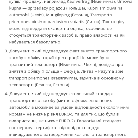
купівлі-продажу, наприклад Kaufvertrag (Німеччина), Umowa
kupna — sprzedazy pojazdu (Польща), Kupni smlouva na
automobil (Чехія), Muugileping (Естонія), Transporto
priemones pirkimo-pardavimo sutartis (Литва). Також ціну
може підтвердити експертна оцінка, особливо це
стосується транспортних засобів, право власності на які
набувається безоплатно.
Документ, який підтверджує факт зняття транспортного
засобу з обліку в країні реєстрації. Це може бути
транзитний техпаспорт (Німеччина, Чехія), довідка про
зняття з обліку (Польща – Decyzja, Литва – Pazyma apie
transport priemones isreistravima), відмітка в основному
техпаспорті (Бельгія, Естонія).
Документ, який підтверджує екологічний стандарт
транспортного засобу (митне оформлення нових
автомобілів можливе за умови відповідності екологічним
нормам не нижче рівня EURO-5 та для тих, що були в
використанні, не нижче EURO-2). Екологічний стандарт
підтверджує сертифікат відповідності щодо
індивідуального затвердження колісного транспортного