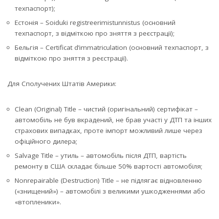
техпаспорт);
Естонія – Soiduki registreerimistunnistus (основний
техпаспорт, з відміткою про зняття з реєстрації);
Бельгія – Certificat d’immatriculation (основний техпаспорт, з
відміткою про зняття з реєстрації).
Для Сполучених Штатів Америки:
Clean (Original) Title – чистий (оригінальний) сертифікат –
автомобіль не був вкрадений, не брав участі у ДТП та інших
страхових випадках, проте імпорт можливий лише через
офіційного дилера;
Salvage Title – утиль – автомобіль після ДТП, вартість
ремонту в США складає більше 50% вартості автомобіля;
Nonrepairable (Destruction) Title – не підлягає відновленню
(«знищений») – автомобілі з великими ушкодженнями або
«втопленики».