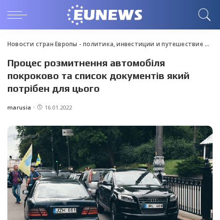
Новости стран Европы - политика, инвестиции и путешествие
>
Blo
Процес розмитнення автомобіля
покроково та список документів який
потрібен для цього
marusia
16.01.2022
Posted
by