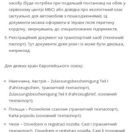
засобу (буде потрібен при подальшій постановці на облік у
сервісному центрі МВС) або довідка про екологічний клас
(актуально для автомобілів з пошкодженнями). Ці
документи можна оформити в Україні після перетину
кордону, звернувшись до спеціалізованих підприємств.
Реєстраційний документ на транспортний засіб (технічний
паспорт). Тут документи дуже різні і їх може бути декілька,
наприклад:
Для деяких країн Європейського союзу:
Німеччина, Австрія – Zulassungsbescheinigung Teil I
(Fahrzeugschein, транзитний техпаспорт),
Zulassungsbescheinigung Teil II (Fahrzeugbrief, основний
техпаспорт);
Польща – Pozwolenie czasowe (транзитний техпаспорт),
Karta pojazdu (основний техпаспорт);
Чехія – Osvedceni o registraci vozidla. Cast I (транзитний
техпаспорт), Osvedceni o registraci vozidla. Cast II (основний