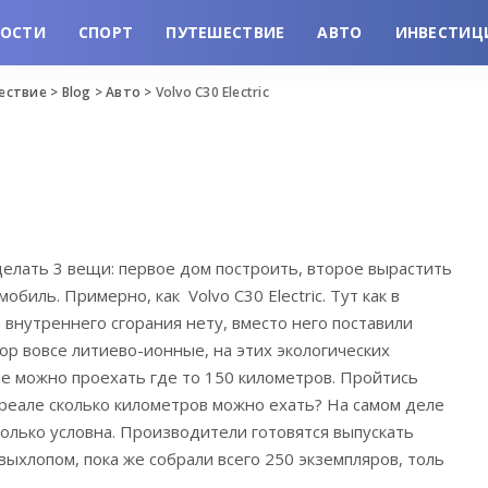
ВОСТИ
СПОРТ
ПУТЕШЕСТВИЕ
АВТО
ИНВЕСТИЦ
шествие
>
Blog
>
Авто
>
Volvo C30 Electric
елать 3 вещи: первое дом построить, второе вырастить
омобиль.
Примерно, как Volvo C30 Electric. Тут как в
 внутреннего сгорания нету, вместо него поставили
ор вовсе литиево-ионные, на этих экологических
е можно проехать где то 150 километров. Пройтись
в реале сколько километров можно ехать? На самом деле
 только условна. Производители готовятся выпускать
выхлопом, пока же собрали всего 250 экземпляров, толь