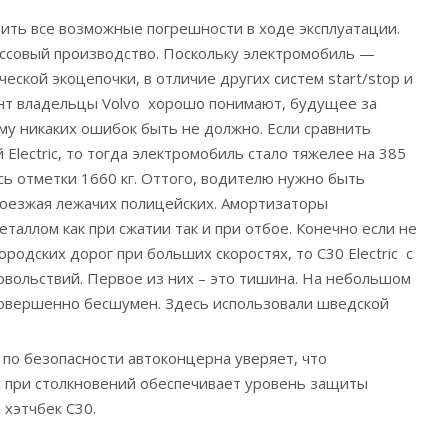
лить все возможные погрешности в ходе эксплуатации.
ссовый производство. Поскольку электромобиль —
еской экоцепочки, в отличие других систем start/stop и
нт владельцы Volvo хорошо понимают, будущее за
му никаких ошибок быть не должно. Если сравнить
lectric, то тогда электромобиль стало тяжелее на 385
сь отметки 1660 кг. Оттого, водителю нужно быть
оезжая лежачих полицейских. Амортизаторы
таллом как при сжатии так и при отбое. Конечно если не
родских дорог при больших скоростях, то C30 Electric с
овольствий. Первое из них – это тишина. На небольшом
совершенно бесшумен. Здесь использовали шведской
по безопасности автоконцерна уверяет, что
ic при столкновений обеспечивает уровень защиты
 хэтчбек С30.