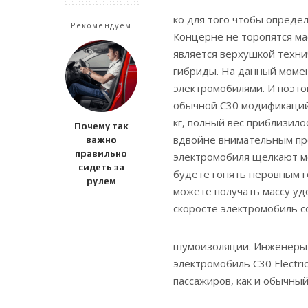
ко для того чтобы опреде
Рекомендуем
Концерне не торопятся ма
является верхушкой технич
гибриды. На данный моме
электромобилями. И поэто
обычной C30 модификаций E
кг, полный вес приблизило
Почему так
вдвойне внимательным пр
важно
правильно
электромобиля щелкают ме
сидеть за
будете гонять неровным го
рулем
можете получать массу уд
скоросте электромобиль 
шумоизоляции. Инженеры 
электромобиль C30 Electr
пассажиров, как и обычный