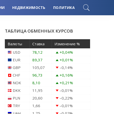
ИИ
НЕДВИЖИМОСТЬ
ПОЛИТИКА
ТАБЛИЦА ОБМЕННЫХ КУРСОВ
Валюты
Ставка
Изменение %
USD
78,12
+0,04
%
EUR
89,37
+0,01
%
GBP
105,07
–0,14
%
CHF
96,73
+0,16
%
NOK
8,10
+0,21
%
DKK
11,95
–0,01
%
PLN
20,60
–0,22
%
TRY
1,66
–0,01
%
UAH
1,75
–0,02
%